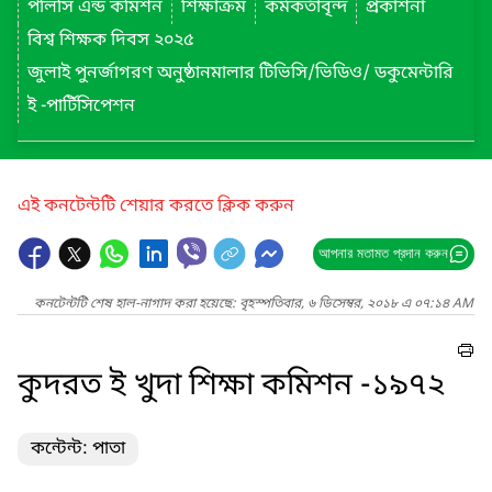
পলিসি এন্ড কমিশন
শিক্ষাক্রম
কর্মকর্তাবৃন্দ
প্রকাশনা
বিশ্ব শিক্ষক দিবস ২০২৫
জুলাই পুনর্জাগরণ অনুষ্ঠানমালার টিভিসি/ভিডিও/ ডকুমেন্টারি
ই -পার্টিসিপেশন
এই কনটেন্টটি শেয়ার করতে ক্লিক করুন
আপনার মতামত প্রদান করুন
কনটেন্টটি শেষ হাল-নাগাদ করা হয়েছে: বৃহস্পতিবার, ৬ ডিসেম্বর, ২০১৮ এ ০৭:১৪ AM
কুদরত ই খুদা শিক্ষা কমিশন -১৯৭২
কন্টেন্ট: পাতা