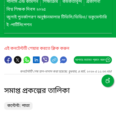
পলিসি এন্ড কমিশন
শিক্ষাক্রম
কর্মকর্তাবৃন্দ
প্রকাশনা
বিশ্ব শিক্ষক দিবস ২০২৫
জুলাই পুনর্জাগরণ অনুষ্ঠানমালার টিভিসি/ভিডিও/ ডকুমেন্টারি
ই -পার্টিসিপেশন
এই কনটেন্টটি শেয়ার করতে ক্লিক করুন
আপনার মতামত প্রদান করুন
কনটেন্টটি শেষ হাল-নাগাদ করা হয়েছে: বুধবার, ৪ মার্চ, ২০২৬ এ ১১:৩৩ AM
সমাপ্ত প্রকল্পের তালিকা
কন্টেন্ট: পাতা