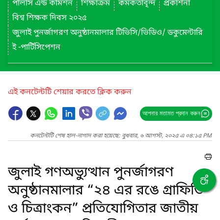
পলিসি এন্ড কমিশন
শিক্ষাক্রম
কর্মকর্তাবৃন্দ
প্রকাশনা
বিশ্ব শিক্ষক দিবস ২০২৫
জুলাই পুনর্জাগরণ অনুষ্ঠানমালার টিভিসি/ভিডিও/ ডকুমেন্টারি
ই -পার্টিসিপেশন
এই কনটেন্টটি শেয়ার করতে ক্লিক করুন
আপনার মতামত প্রদান করুন
কনটেন্টটি শেষ হাল-নাগাদ করা হয়েছে: বুধবার, ৬ আগস্ট, ২০২৫ এ ০৪:১৫ PM
জুলাই গণঅভ্যুত্থান পুনর্জাগরণ
অনুষ্ঠানমালার “২৪ এর রঙে গ্রাফিতি
ও চিত্রাংকন” প্রতিযোগিতার জাতীয়