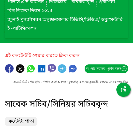
পলিসি এন্ড কমিশন
শিক্ষাক্রম
কর্মকর্তাবৃন্দ
প্রকাশনা
বিশ্ব শিক্ষক দিবস ২০২৫
জুলাই পুনর্জাগরণ অনুষ্ঠানমালার টিভিসি/ভিডিও/ ডকুমেন্টারি
ই -পার্টিসিপেশন
এই কনটেন্টটি শেয়ার করতে ক্লিক করুন
আপনার মতামত প্রদান করুন
কনটেন্টটি শেষ হাল-নাগাদ করা হয়েছে: বুধবার, ২৫ ফেব্রুয়ারী, ২০২৬ এ ০২:৫৪ PM
সাবেক সচিব/সিনিয়র সচিববৃন্দ
কন্টেন্ট: পাতা