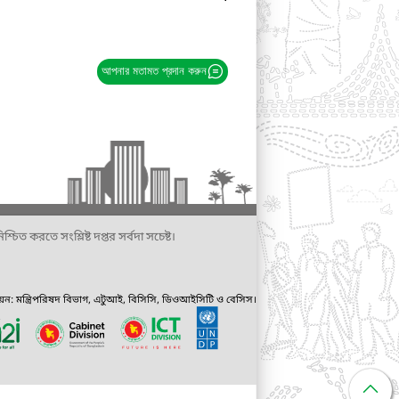
আপনার মতামত প্রদান করুন
্চিত করতে সংশ্লিষ্ট দপ্তর সর্বদা সচেষ্ট।
ায়ন: মন্ত্রিপরিষদ বিভাগ, এটুআই, বিসিসি, ডিওআইসিটি ও বেসিস।