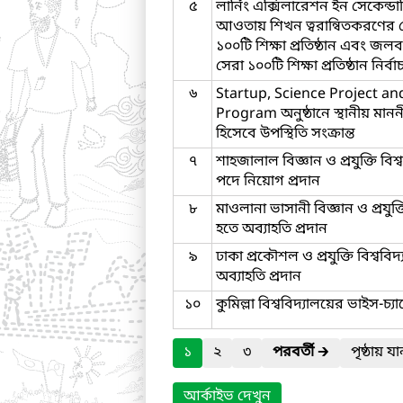
৫
লার্নিং এক্সিলারেশন ইন সেকেন্ড
আওতায় শিখন ত্বরান্বিতকরণের ক্
১০০টি শিক্ষা প্রতিষ্ঠান এবং জল
সেরা ১০০টি শিক্ষা প্রতিষ্ঠান নির্ব
৬
Startup, Science Project a
Program অনুষ্ঠানে স্থানীয় মান
হিসেবে উপস্থিতি সংক্রান্ত
৭
শাহজালাল বিজ্ঞান ও প্রযুক্তি বিশ
পদে নিয়োগ প্রদান
৮
মাওলানা ভাসানী বিজ্ঞান ও প্রযুক্
হতে অব্যাহতি প্রদান
৯
ঢাকা প্রকৌশল ও প্রযুক্তি বিশ্ববি
অব্যাহতি প্রদান
১০
কুমিল্লা বিশ্ববিদ্যালয়ের ভাইস-চ্
১
২
৩
পরবর্তী
🡲
পৃষ্ঠায় য
আর্কাইভ দেখুন