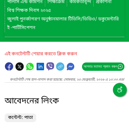
পলিসি এন্ড কমিশন
শিক্ষাক্রম
কর্মকর্তাবৃন্দ
প্রকাশনা
বিশ্ব শিক্ষক দিবস ২০২৫
জুলাই পুনর্জাগরণ অনুষ্ঠানমালার টিভিসি/ভিডিও/ ডকুমেন্টারি
ই -পার্টিসিপেশন
এই কনটেন্টটি শেয়ার করতে ক্লিক করুন
আপনার মতামত প্রদান করুন
কনটেন্টটি শেষ হাল-নাগাদ করা হয়েছে: সোমবার, ২৩ ফেব্রুয়ারী, ২০২৬ এ ১০:০০ AM
আবেদনের লিংক
কন্টেন্ট: পাতা