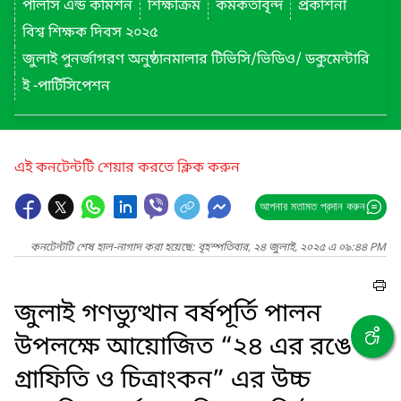
পলিসি এন্ড কমিশন
শিক্ষাক্রম
কর্মকর্তাবৃন্দ
প্রকাশনা
বিশ্ব শিক্ষক দিবস ২০২৫
জুলাই পুনর্জাগরণ অনুষ্ঠানমালার টিভিসি/ভিডিও/ ডকুমেন্টারি
ই -পার্টিসিপেশন
এই কনটেন্টটি শেয়ার করতে ক্লিক করুন
আপনার মতামত প্রদান করুন
কনটেন্টটি শেষ হাল-নাগাদ করা হয়েছে: বৃহস্পতিবার, ২৪ জুলাই, ২০২৫ এ ০৯:৪৪ PM
জুলাই গণভ্যুত্থান বর্ষপূর্তি পালন
উপলক্ষে আয়োজিত “২৪ এর রঙে
গ্রাফিতি ও চিত্রাংকন” এর উচ্চ