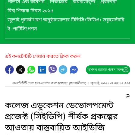
পলিসি এন্ড কমিশন
শিক্ষাক্রম
কর্মকর্তাবৃন্দ
প্রকাশনা
বিশ্ব শিক্ষক দিবস ২০২৫
জুলাই পুনর্জাগরণ অনুষ্ঠানমালার টিভিসি/ভিডিও/ ডকুমেন্টারি
ই -পার্টিসিপেশন
এই কনটেন্টটি শেয়ার করতে ক্লিক করুন
আপনার মতামত প্রদান করুন
কনটেন্টটি শেষ হাল-নাগাদ করা হয়েছে: বৃহস্পতিবার, ১ জুলাই, ২০২১ এ ০৪:১২ AM
কলেজ এডুকেশন ডেভোলপমেন্ট
প্রজেক্ট (সিইডিপি) শীর্ষক প্রকল্পের
আওতায় বাস্তবায়িত আইডিজি