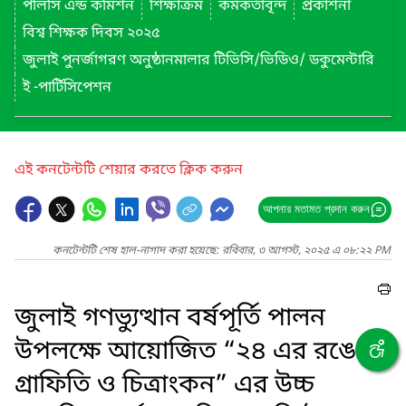
পলিসি এন্ড কমিশন
শিক্ষাক্রম
কর্মকর্তাবৃন্দ
প্রকাশনা
বিশ্ব শিক্ষক দিবস ২০২৫
জুলাই পুনর্জাগরণ অনুষ্ঠানমালার টিভিসি/ভিডিও/ ডকুমেন্টারি
ই -পার্টিসিপেশন
এই কনটেন্টটি শেয়ার করতে ক্লিক করুন
আপনার মতামত প্রদান করুন
কনটেন্টটি শেষ হাল-নাগাদ করা হয়েছে: রবিবার, ৩ আগস্ট, ২০২৫ এ ০৮:২২ PM
জুলাই গণভ্যুত্থান বর্ষপূর্তি পালন
উপলক্ষে আয়োজিত “২৪ এর রঙে
গ্রাফিতি ও চিত্রাংকন” এর উচ্চ