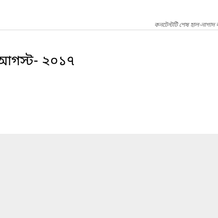
কনটেন্টটি শেষ হাল-নাগাদ
চী আগস্ট- ২০১৭