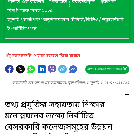
পলিসি এন্ড কমিশন
শিক্ষাক্রম
কর্মকর্তাবৃন্দ
প্রকাশনা
বিশ্ব শিক্ষক দিবস ২০২৫
জুলাই পুনর্জাগরণ অনুষ্ঠানমালার টিভিসি/ভিডিও/ ডকুমেন্টারি
ই -পার্টিসিপেশন
এই কনটেন্টটি শেয়ার করতে ক্লিক করুন
আপনার মতামত প্রদান করুন
কনটেন্টটি শেষ হাল-নাগাদ করা হয়েছে: বৃহস্পতিবার, ১ জুলাই, ২০২১ এ ০৩:৪১ AM
তথ্য প্রযুক্তির সহায়তায় শিক্ষার
মনোন্নয়নের লক্ষ্যে নির্বাচিত
বেসরকারি কলেজসমূহের উন্নয়ন