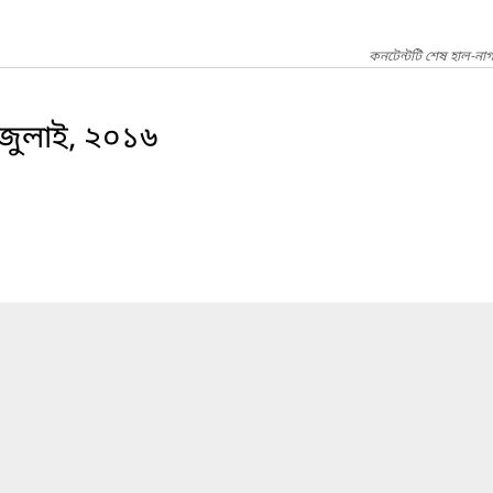
কনটেন্টটি শেষ হাল-না
ী-জুলাই, ২০১৬