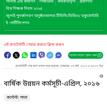
পলিসি এন্ড কমিশন
শিক্ষাক্রম
কর্মকর্তাবৃন্দ
প্রকাশনা
বিশ্ব শিক্ষক দিবস ২০২৫
জুলাই পুনর্জাগরণ অনুষ্ঠানমালার টিভিসি/ভিডিও/ ডকুমেন্টারি
ই -পার্টিসিপেশন
এই কনটেন্টটি শেয়ার করতে ক্লিক করুন
আপনার মতামত প্রদান করুন
কনটেন্টটি শেষ হাল-নাগাদ করা হয়েছে: সোমবার, ২৭ মার্চ, ২০১৭ এ ০৫:০১ PM
বার্ষিক উন্নয়ন কর্মসূচী-এপ্রিল, ২০১৬
কন্টেন্ট: পাতা