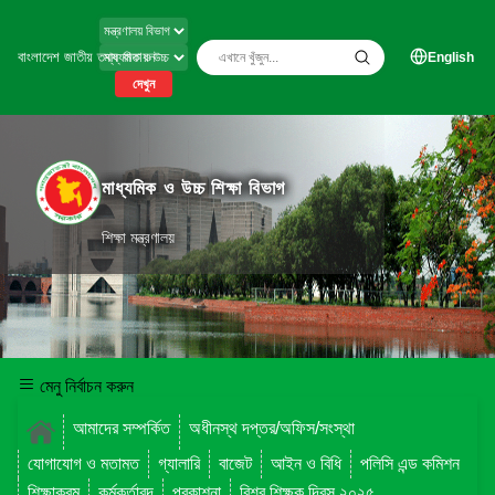
বাংলাদেশ জাতীয় তথ্য বাতায়ন
English
দেখুন
মাধ্যমিক ও উচ্চ শিক্ষা বিভাগ
শিক্ষা মন্ত্রণালয়
মেনু নির্বাচন করুন
আমাদের সম্পর্কিত
অধীনস্থ দপ্তর/অফিস/সংস্থা
যোগাযোগ ও মতামত
গ্যালারি
বাজেট
আইন ও বিধি
পলিসি এন্ড কমিশন
শিক্ষাক্রম
কর্মকর্তাবৃন্দ
প্রকাশনা
বিশ্ব শিক্ষক দিবস ২০২৫