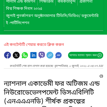
পলিসি এন্ড কমিশন
শিক্ষাক্রম
কর্মকর্তাবৃন্দ
প্রকাশনা
বিশ্ব শিক্ষক দিবস ২০২৫
জুলাই পুনর্জাগরণ অনুষ্ঠানমালার টিভিসি/ভিডিও/ ডকুমেন্টারি
ই -পার্টিসিপেশন
এই কনটেন্টটি শেয়ার করতে ক্লিক করুন
আপনার মতামত প্রদান করুন
কনটেন্টটি শেষ হাল-নাগাদ করা হয়েছে: বৃহস্পতিবার, ১ জুলাই, ২০২১ এ ০৪:০৭ AM
ন্যাশনাল একাডেমী ফর অটিজম এন্ড
নিউরোডেভেলপমেন্ট ডিসএবিলিটি
(এনএএএনডি) শীর্ষক প্রকল্পের