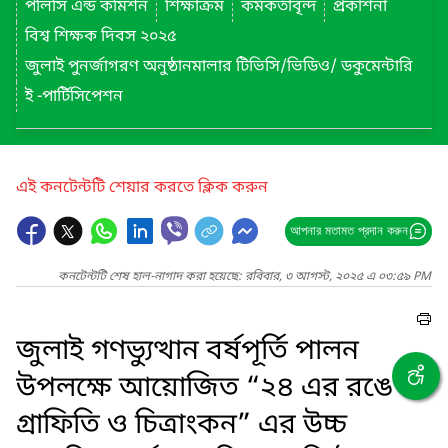
পলিসি এন্ড কমিশন
শিক্ষাক্রম
কর্মকর্তাবৃন্দ
প্রকাশনা
বিশ্ব শিক্ষক দিবস ২০২৫
জুলাই পুনর্জাগরণ অনুষ্ঠানমালার টিভিসি/ভিডিও/ ডকুমেন্টারি
ই -পার্টিসিপেশন
এই কনটেন্টটি শেয়ার করতে ক্লিক করুন
আপনার মতামত প্রদান করুন
কনটেন্টটি শেষ হাল-নাগাদ করা হয়েছে: রবিবার, ৩ আগস্ট, ২০২৫ এ ০৩:৫৯ PM
জুলাই গণভ্যুত্থান বর্ষপূর্তি পালন
উপলক্ষে আয়োজিত “২৪ এর রঙে
গ্রাফিতি ও চিত্রাংকন” এর উচ্চ