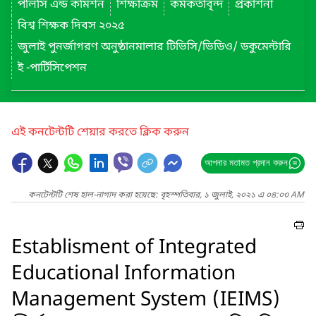
পলিসি এন্ড কমিশন
শিক্ষাক্রম
কর্মকর্তাবৃন্দ
প্রকাশনা
বিশ্ব শিক্ষক দিবস ২০২৫
জুলাই পুনর্জাগরণ অনুষ্ঠানমালার টিভিসি/ভিডিও/ ডকুমেন্টারি
ই -পার্টিসিপেশন
এই কনটেন্টটি শেয়ার করতে ক্লিক করুন
আপনার মতামত প্রদান করুন
কনটেন্টটি শেষ হাল-নাগাদ করা হয়েছে: বৃহস্পতিবার, ১ জুলাই, ২০২১ এ ০৪:০৩ AM
Establisment of Integrated
Educational Information
Management System (IEIMS)