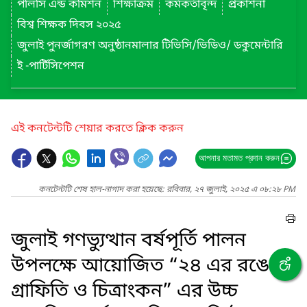
পলিসি এন্ড কমিশন
শিক্ষাক্রম
কর্মকর্তাবৃন্দ
প্রকাশনা
বিশ্ব শিক্ষক দিবস ২০২৫
জুলাই পুনর্জাগরণ অনুষ্ঠানমালার টিভিসি/ভিডিও/ ডকুমেন্টারি
ই -পার্টিসিপেশন
এই কনটেন্টটি শেয়ার করতে ক্লিক করুন
আপনার মতামত প্রদান করুন
কনটেন্টটি শেষ হাল-নাগাদ করা হয়েছে: রবিবার, ২৭ জুলাই, ২০২৫ এ ০৮:২৮ PM
জুলাই গণভ্যুত্থান বর্ষপূর্তি পালন
উপলক্ষে আয়োজিত “২৪ এর রঙে
গ্রাফিতি ও চিত্রাংকন” এর উচ্চ