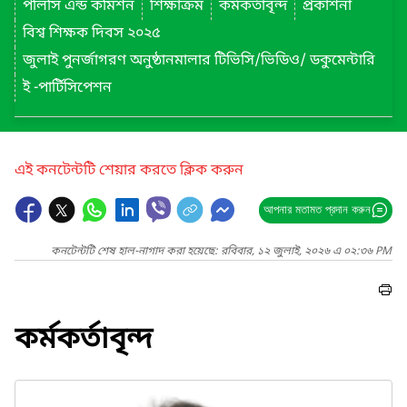
পলিসি এন্ড কমিশন
শিক্ষাক্রম
কর্মকর্তাবৃন্দ
প্রকাশনা
বিশ্ব শিক্ষক দিবস ২০২৫
জুলাই পুনর্জাগরণ অনুষ্ঠানমালার টিভিসি/ভিডিও/ ডকুমেন্টারি
ই -পার্টিসিপেশন
এই কনটেন্টটি শেয়ার করতে ক্লিক করুন
আপনার মতামত প্রদান করুন
কনটেন্টটি শেষ হাল-নাগাদ করা হয়েছে: রবিবার, ১২ জুলাই, ২০২৬ এ ০২:৩৬ PM
কর্মকর্তাবৃন্দ