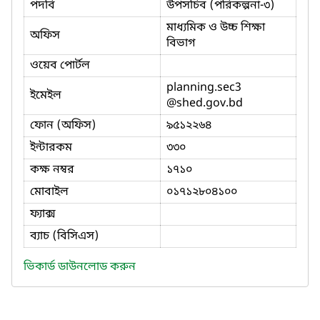
পদবি
উপসচিব (পরিকল্পনা-৩)
মাধ্যমিক ও উচ্চ শিক্ষা
অফিস
বিভাগ
ওয়েব পোর্টল
planning.sec3
ইমেইল
@shed.gov.bd
ফোন (অফিস)
৯৫১২২৬৪
ইন্টারকম
৩৩০
কক্ষ নম্বর
১৭১০
মোবাইল
০১৭১২৮০৪১০০
ফ্যাক্স
ব্যাচ (বিসিএস)
ভিকার্ড ডাউনলোড করুন