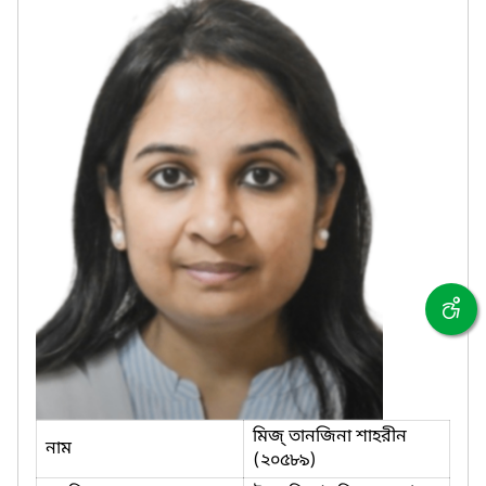
মিজ্‌ তানজিনা শাহরীন
নাম
(২০৫৮৯)