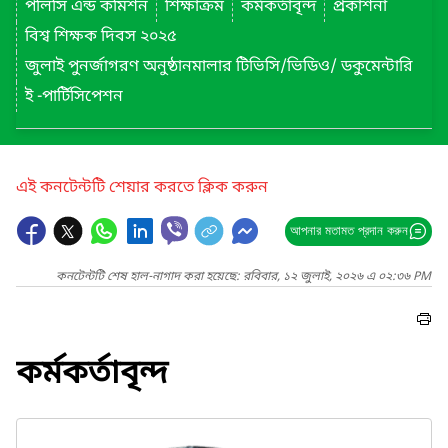
পলিসি এন্ড কমিশন
শিক্ষাক্রম
কর্মকর্তাবৃন্দ
প্রকাশনা
বিশ্ব শিক্ষক দিবস ২০২৫
জুলাই পুনর্জাগরণ অনুষ্ঠানমালার টিভিসি/ভিডিও/ ডকুমেন্টারি
ই -পার্টিসিপেশন
এই কনটেন্টটি শেয়ার করতে ক্লিক করুন
আপনার মতামত প্রদান করুন
কনটেন্টটি শেষ হাল-নাগাদ করা হয়েছে: রবিবার, ১২ জুলাই, ২০২৬ এ ০২:৩৬ PM
কর্মকর্তাবৃন্দ