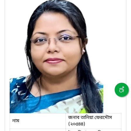
জনাব তানিয়া ফেরদৌস
নাম
(২০৫৪৪)