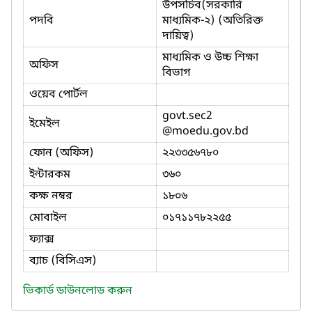
উপসচিব(সরকারি
পদবি
মাধ্যমিক-২) (অতিরিক্ত
দায়িত্ব)
মাধ্যমিক ও উচ্চ শিক্ষা
অফিস
বিভাগ
ওয়েব পোর্টল
govt.sec2
ইমেইল
@moedu.gov.bd
ফোন (অফিস)
২২৩৩৫৬৭৮০
ইন্টারকম
৩৬০
কক্ষ নম্বর
১৮০৬
মোবাইল
০১৭১১৭৮২২৫৫
ফ্যাক্স
ব্যাচ (বিসিএস)
ভিকার্ড ডাউনলোড করুন