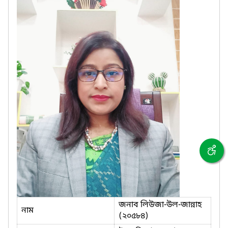
জনাব লিউজা-উল-জান্নাহ
নাম
(২০৫৮৪)