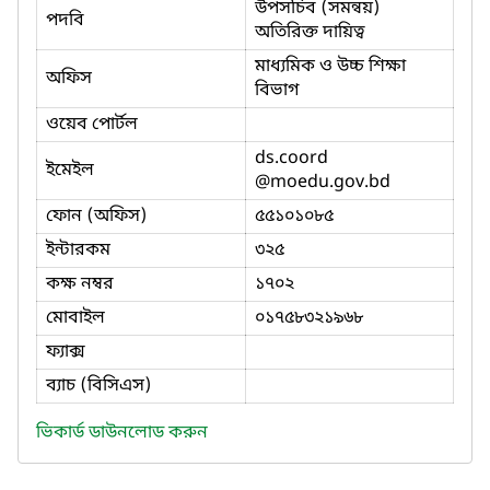
উপসচিব (সমন্বয়)
পদবি
অতিরিক্ত দায়িত্ব
মাধ্যমিক ও উচ্চ শিক্ষা
অফিস
বিভাগ
ওয়েব পোর্টল
ds.coord
ইমেইল
@moedu.gov.bd
ফোন (অফিস)
৫৫১০১০৮৫
ইন্টারকম
৩২৫
কক্ষ নম্বর
১৭০২
মোবাইল
০১৭৫৮৩২১৯৬৮
ফ্যাক্স
ব্যাচ (বিসিএস)
ভিকার্ড ডাউনলোড করুন