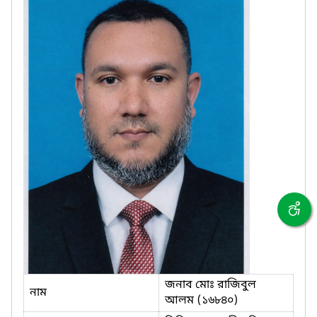
জনাব মোঃ রাজিবুল
নাম
আলম (১৬৮৪০)