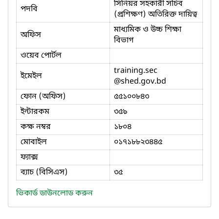
সিনিয়র সহকারী সচিব
পদবি
(প্রশিক্ষণ) অতিরিক্ত দায়িত্ব
মাধ্যমিক ও উচ্চ শিক্ষা
অফিস
বিভাগ
ওয়েব পোর্টল
training.sec
ইমেইল
@shed.gov.bd
ফোন (অফিস)
৫৫১০০৮৪৩
ইন্টারকম
৩৫৯
কক্ষ নম্বর
১৮০৪
মোবাইল
০১৭১৮৮২৩৪৪৫
ফ্যাক্স
ব্যাচ (বিসিএস)
৩৫
ভিকার্ড ডাউনলোড করুন