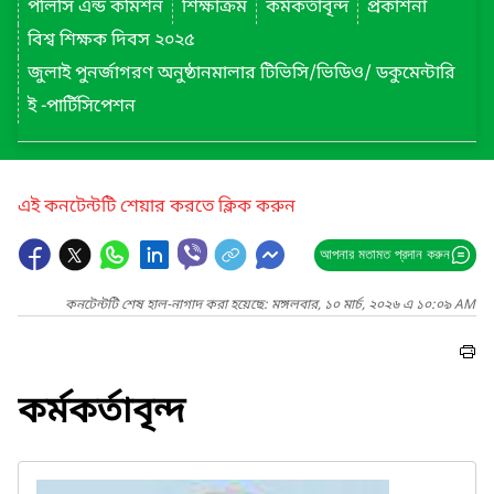
পলিসি এন্ড কমিশন
শিক্ষাক্রম
কর্মকর্তাবৃন্দ
প্রকাশনা
বিশ্ব শিক্ষক দিবস ২০২৫
জুলাই পুনর্জাগরণ অনুষ্ঠানমালার টিভিসি/ভিডিও/ ডকুমেন্টারি
ই -পার্টিসিপেশন
এই কনটেন্টটি শেয়ার করতে ক্লিক করুন
আপনার মতামত প্রদান করুন
কনটেন্টটি শেষ হাল-নাগাদ করা হয়েছে: মঙ্গলবার, ১০ মার্চ, ২০২৬ এ ১০:০৯ AM
কর্মকর্তাবৃন্দ