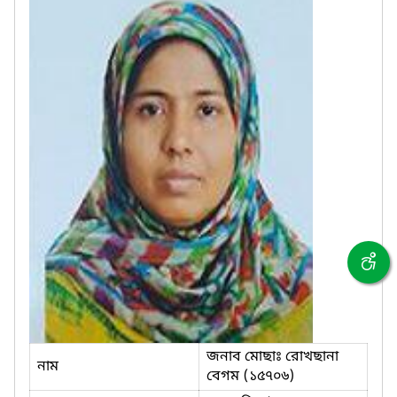
জনাব মোছাঃ রোখছানা
নাম
বেগম (১৫৭০৬)