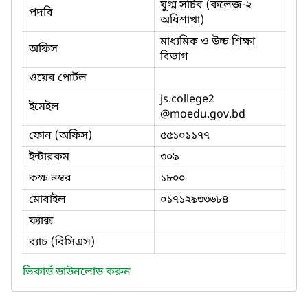
যুগ্ম সচিব (কলেজ-২
পদবি
অধিশাখা)
মাধ্যমিক ও উচ্চ শিক্ষা
অফিস
বিভাগ
ওয়েব পোর্টল
js.college2
ইমেইল
@moedu.gov.bd
ফোন (অফিস)
৫৫১০১১৭৭
ইন্টারকম
৩০৯
কক্ষ নম্বর
১৮০০
মোবাইল
০১৭১২৯৩৩৬৮৪
ফ্যাক্স
ব্যাচ (বিসিএস)
ভিকার্ড ডাউনলোড করুন