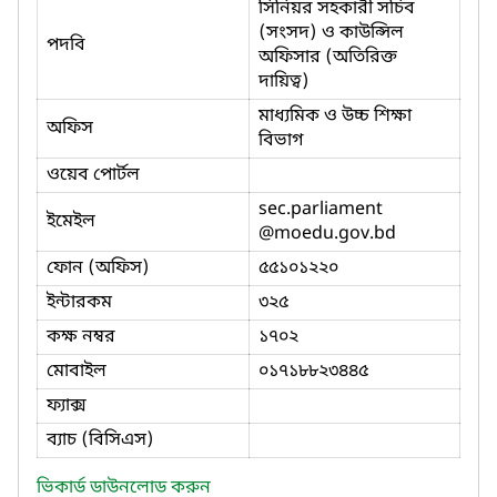
সিনিয়র সহকারী সচিব
(সংসদ) ও কাউন্সিল
পদবি
অফিসার (অতিরিক্ত
দায়িত্ব)
মাধ্যমিক ও উচ্চ শিক্ষা
অফিস
বিভাগ
ওয়েব পোর্টল
sec.parliament
ইমেইল
@moedu.gov.bd
ফোন (অফিস)
৫৫১০১২২০
ইন্টারকম
৩২৫
কক্ষ নম্বর
১৭০২
মোবাইল
০১৭১৮৮২৩৪৪৫
ফ্যাক্স
ব্যাচ (বিসিএস)
ভিকার্ড ডাউনলোড করুন