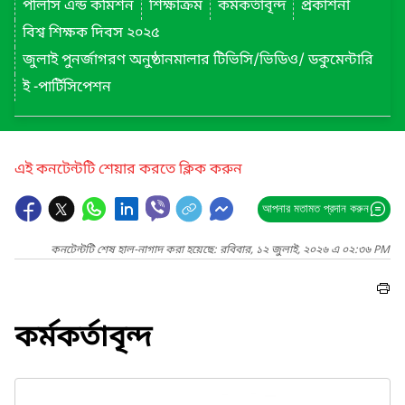
পলিসি এন্ড কমিশন
শিক্ষাক্রম
কর্মকর্তাবৃন্দ
প্রকাশনা
বিশ্ব শিক্ষক দিবস ২০২৫
জুলাই পুনর্জাগরণ অনুষ্ঠানমালার টিভিসি/ভিডিও/ ডকুমেন্টারি
ই -পার্টিসিপেশন
এই কনটেন্টটি শেয়ার করতে ক্লিক করুন
আপনার মতামত প্রদান করুন
কনটেন্টটি শেষ হাল-নাগাদ করা হয়েছে: রবিবার, ১২ জুলাই, ২০২৬ এ ০২:৩৬ PM
কর্মকর্তাবৃন্দ