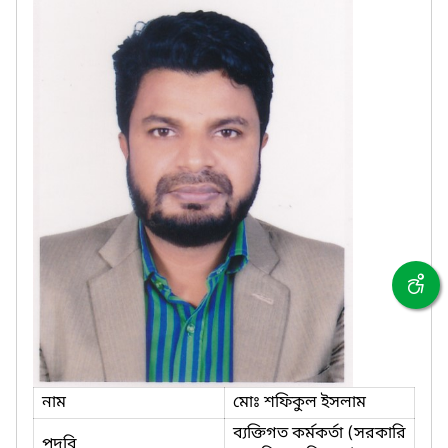
নাম
মোঃ শফিকুল ইসলাম
ব্যক্তিগত কর্মকর্তা (সরকারি
পদবি