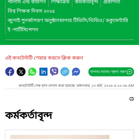
পলিসি এন্ড কমিশন
শিক্ষাক্রম
কর্মকর্তাবৃন্দ
প্রকাশনা
বিশ্ব শিক্ষক দিবস ২০২৫
জুলাই পুনর্জাগরণ অনুষ্ঠানমালার টিভিসি/ভিডিও/ ডকুমেন্টারি
ই -পার্টিসিপেশন
এই কনটেন্টটি শেয়ার করতে ক্লিক করুন
আপনার মতামত প্রদান করুন
কনটেন্টটি শেষ হাল-নাগাদ করা হয়েছে: মঙ্গলবার, ১০ মার্চ, ২০২৬ এ ১০:০৯ AM
কর্মকর্তাবৃন্দ