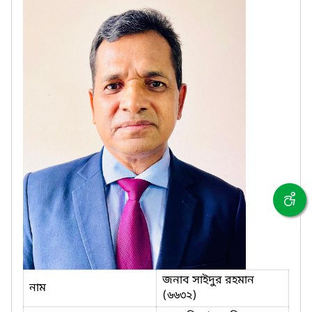
জনাব সাইদুর রহমান
নাম
(৬৬৩২)