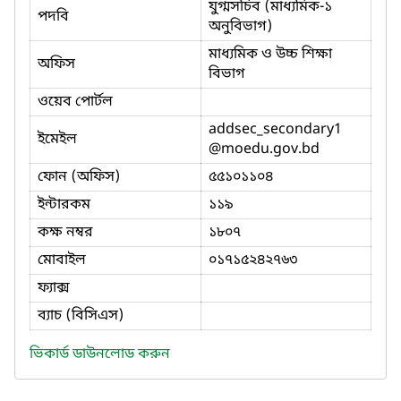
যুগ্মসচিব (মাধ্যমিক-১
পদবি
অনুবিভাগ)
মাধ্যমিক ও উচ্চ শিক্ষা
অফিস
বিভাগ
ওয়েব পোর্টল
addsec_secondary1
ইমেইল
@moedu.gov.bd
ফোন (অফিস)
৫৫১০১১০৪
ইন্টারকম
১১৯
কক্ষ নম্বর
১৮০৭
মোবাইল
০১৭১৫২৪২৭৬৩
ফ্যাক্স
ব্যাচ (বিসিএস)
ভিকার্ড ডাউনলোড করুন