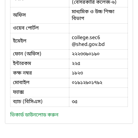
(বেসরকারি কলেজ-৬)
মাধ্যমিক ও উচ্চ শিক্ষা
অফিস
বিভাগ
ওয়েব পোর্টল
college.sec6
ইমেইল
@shed.gov.bd
ফোন (অফিস)
২২২৩৩৯০১৯০
ইন্টারকম
২২৫
কক্ষ নম্বর
১৮২৩
মোবাইল
০১৯১২৯০১৭৯২
ফ্যাক্স
ব্যাচ (বিসিএস)
৩৫
ভিকার্ড ডাউনলোড করুন