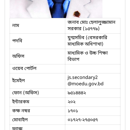
জনাব মোঃ হেলালুজ্জামান
নাম
সরকার (১৫৭৭৯)
যুগ্মসচিব (বেসরকারি
পদবি
মাধ্যমিক অধিশাখা)
মাধ্যমিক ও উচ্চ শিক্ষা
অফিস
বিভাগ
ওয়েব পোর্টল
js.secondary2
ইমেইল
@moedu.gov.bd
ফোন (অফিস)
৯৫১৪৪৪২
ইন্টারকম
২০২
কক্ষ নম্বর
১৭০১
মোবাইল
০১৭২৭-২৭৫০৫৭
ফ্যাক্স