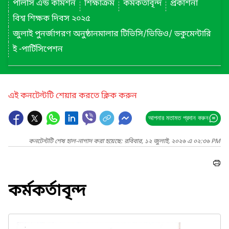
পলিসি এন্ড কমিশন
শিক্ষাক্রম
কর্মকর্তাবৃন্দ
প্রকাশনা
বিশ্ব শিক্ষক দিবস ২০২৫
জুলাই পুনর্জাগরণ অনুষ্ঠানমালার টিভিসি/ভিডিও/ ডকুমেন্টারি
ই -পার্টিসিপেশন
এই কনটেন্টটি শেয়ার করতে ক্লিক করুন
আপনার মতামত প্রদান করুন
কনটেন্টটি শেষ হাল-নাগাদ করা হয়েছে: রবিবার, ১২ জুলাই, ২০২৬ এ ০২:৩৬ PM
কর্মকর্তাবৃন্দ