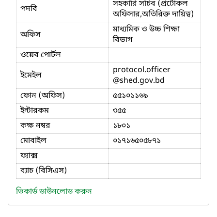
সহকারি সচিব (প্রটোকল
পদবি
অফিসার,অতিরিক্ত দায়িত্ব)
মাধ্যমিক ও উচ্চ শিক্ষা
অফিস
বিভাগ
ওয়েব পোর্টল
protocol.officer
ইমেইল
@shed.gov.bd
ফোন (অফিস)
৫৫১০১১৬৯
ইন্টারকম
৩৫৫
কক্ষ নম্বর
১৮০১
মোবাইল
০১৭১৬৫০৫৮৭১
ফ্যাক্স
ব্যাচ (বিসিএস)
ভিকার্ড ডাউনলোড করুন