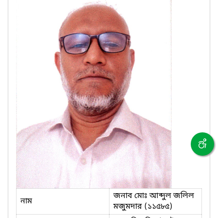
জনাব মোঃ আব্দুল জলিল
নাম
মজুমদার (১১৫৮৫)