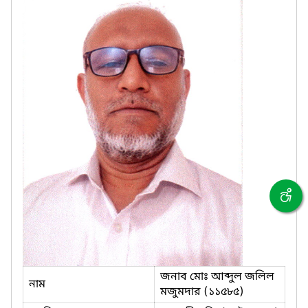
জনাব মোঃ আব্দুল জলিল
নাম
মজুমদার (১১৫৮৫)