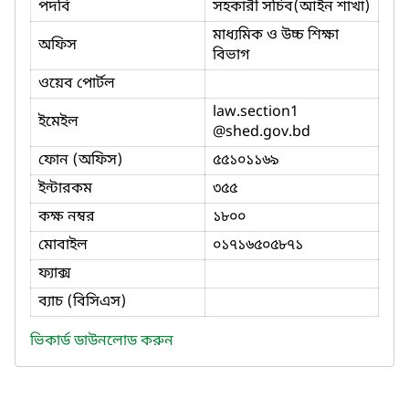
পদবি
সহকারী সচিব(আইন শাখা)
মাধ্যমিক ও উচ্চ শিক্ষা
অফিস
বিভাগ
ওয়েব পোর্টল
law.section1
ইমেইল
@shed.gov.bd
ফোন (অফিস)
৫৫১০১১৬৯
ইন্টারকম
৩৫৫
কক্ষ নম্বর
১৮০০
মোবাইল
০১৭১৬৫০৫৮৭১
ফ্যাক্স
ব্যাচ (বিসিএস)
ভিকার্ড ডাউনলোড করুন