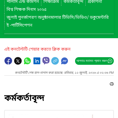
পলিসি এন্ড কমিশন
শিক্ষাক্রম
কর্মকর্তাবৃন্দ
প্রকাশনা
বিশ্ব শিক্ষক দিবস ২০২৫
জুলাই পুনর্জাগরণ অনুষ্ঠানমালার টিভিসি/ভিডিও/ ডকুমেন্টারি
ই -পার্টিসিপেশন
এই কনটেন্টটি শেয়ার করতে ক্লিক করুন
আপনার মতামত প্রদান করুন
কনটেন্টটি শেষ হাল-নাগাদ করা হয়েছে: রবিবার, ১২ জুলাই, ২০২৬ এ ০২:৩৬ PM
কর্মকর্তাবৃন্দ