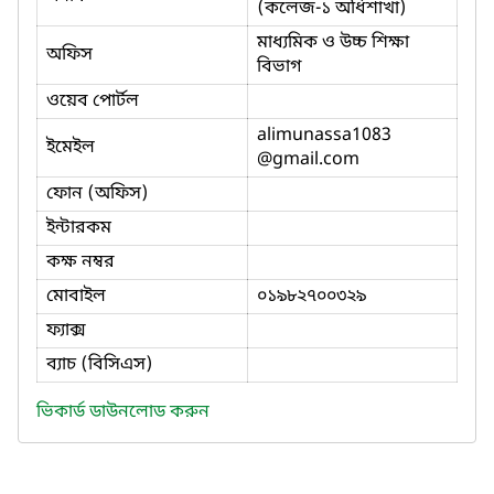
(কলেজ-১ অধিশাখা)
মাধ্যমিক ও উচ্চ শিক্ষা
অফিস
বিভাগ
ওয়েব পোর্টল
alimunassa1083
ইমেইল
@gmail.com
ফোন (অফিস)
ইন্টারকম
কক্ষ নম্বর
মোবাইল
০১৯৮২৭০০৩২৯
ফ্যাক্স
ব্যাচ (বিসিএস)
ভিকার্ড ডাউনলোড করুন