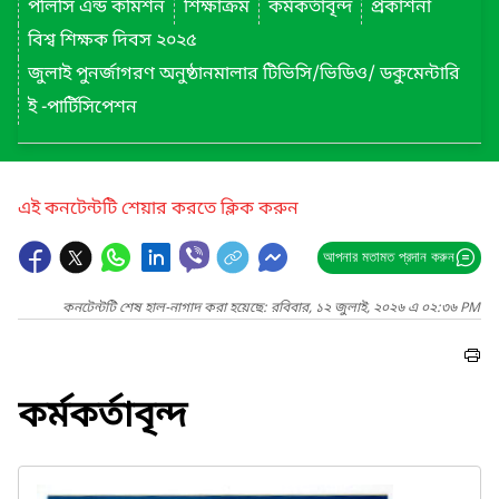
পলিসি এন্ড কমিশন
শিক্ষাক্রম
কর্মকর্তাবৃন্দ
প্রকাশনা
বিশ্ব শিক্ষক দিবস ২০২৫
জুলাই পুনর্জাগরণ অনুষ্ঠানমালার টিভিসি/ভিডিও/ ডকুমেন্টারি
ই -পার্টিসিপেশন
এই কনটেন্টটি শেয়ার করতে ক্লিক করুন
আপনার মতামত প্রদান করুন
কনটেন্টটি শেষ হাল-নাগাদ করা হয়েছে: রবিবার, ১২ জুলাই, ২০২৬ এ ০২:৩৬ PM
কর্মকর্তাবৃন্দ