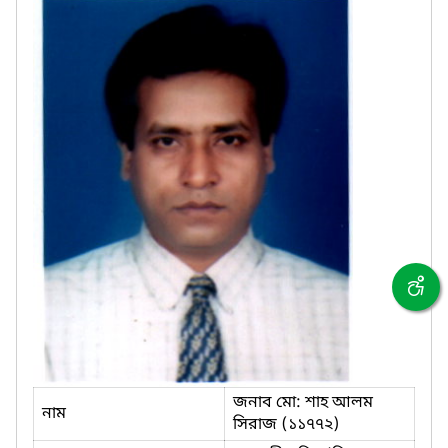
জনাব মো: শাহ আলম
নাম
সিরাজ (১১৭৭২)