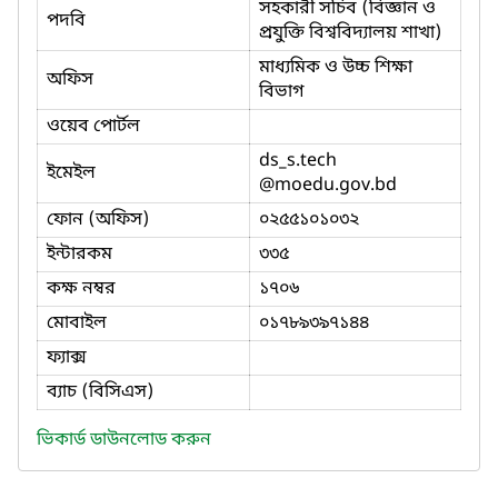
সহকারী সচিব (বিজ্ঞান ও
পদবি
প্রযুক্তি বিশ্ববিদ্যালয় শাখা)
মাধ্যমিক ও উচ্চ শিক্ষা
অফিস
বিভাগ
ওয়েব পোর্টল
ds_s.tech
ইমেইল
@moedu.gov.bd
ফোন (অফিস)
০২৫৫১০১০৩২
ইন্টারকম
৩৩৫
কক্ষ নম্বর
১৭০৬
মোবাইল
০১৭৮৯৩৯৭১৪৪
ফ্যাক্স
ব্যাচ (বিসিএস)
ভিকার্ড ডাউনলোড করুন