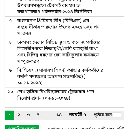
উপকরণসমূহের টেকসই ব্যবহার ও
রক্ষণাবেক্ষণ গাইডলাইন-২০২৪ নির্দেশিকা
৭
বাংলাদেশ প্রিমিয়ার লীগ (বিপিএল) এর
সহযোগীতায় তারুণ্যের উৎসব-২০২৫ উদ্‌যাপন
সংক্রান্ত
৮
ঢাকাসহ দেশের বিভিন্ন স্কুল ও কলেজ পর্যায়ের
শিক্ষার্থীগণকে শিক্ষামূখী/শ্রেণি কক্ষমূখী রাখা
এবং বিভিন্ন ধরণের কো-কারিকুলার কর্যক্রমে
সম্পৃক্তকরণ
৯
বি.সি.এস. (সাধারণ শিক্ষা) ক্যাডার কর্মকর্তাদের
বদলি পদায়নের আদেশ(সংশোধিত)(
১০-১১-২০২৪)
১০
শেখ হাসিনা বিশ্ববিদ্যালয়ের ট্রেজারার পদে
নিয়োগ প্রদান (০৭-১১-২০২৪)
১
২
৩
৪
...
১৪
পরবর্তী
🡲
পৃষ্ঠায় যান