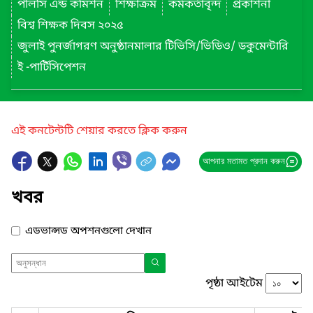
পলিসি এন্ড কমিশন
শিক্ষাক্রম
কর্মকর্তাবৃন্দ
প্রকাশনা
বিশ্ব শিক্ষক দিবস ২০২৫
জুলাই পুনর্জাগরণ অনুষ্ঠানমালার টিভিসি/ভিডিও/ ডকুমেন্টারি
ই -পার্টিসিপেশন
এই কনটেন্টটি শেয়ার করতে ক্লিক করুন
আপনার মতামত প্রদান করুন
খবর
এডভান্সড অপশনগুলো দেখান
পৃষ্ঠা আইটেম