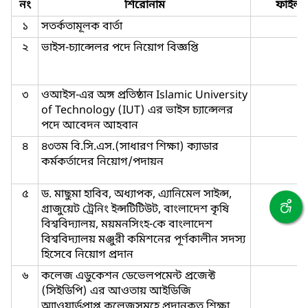
নং
শিরোনাম
ফাইল
১
সতর্কতামূলক বার্তা
২
ভাইস-চ্যান্সেলর পদে নিয়োগ বিজ্ঞপ্তি
৩
ওআইস-এর অঙ্গ প্রতিষ্ঠান Islamic University
of Technology (IUT) এর ভাইস চ্যান্সেলর
পদে আবেদন আহবান
৪
৪৩তম বি.সি.এস.(সাধারণ শিক্ষা) ক্যাডার
কর্মকর্তাদের নিয়োগ/পদায়ন
৫
ড. মাছুমা হাবিব, অধ্যাপক, এ্যানিমেল সাইন্স,
গ্রাজুয়েট ট্রেনিং ইন্সটিটিউট, বাংলাদেশ কৃষি
বিশ্ববিদ্যালয়, ময়মনসিংহ-কে বাংলাদেশ
বিশ্ববিদ্যালয় মঞ্জুরী কমিশনের পূর্ণকালীন সদস্য
হিসেবে নিয়োগ প্রদান
৬
কলেজ এডুকেশন ডেভেলপমেন্ট প্রজেক্ট
(সিইডিপি) এর আওতায় আইডিজি
অ্যাওয়ার্ডপ্রাপ্ত কলেজসমূহে প্রদানকৃত শিক্ষা