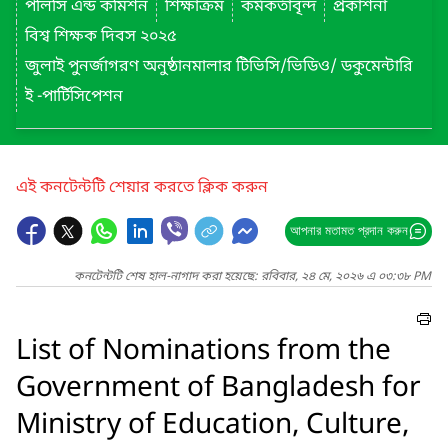
পলিসি এন্ড কমিশন
শিক্ষাক্রম
কর্মকর্তাবৃন্দ
প্রকাশনা
বিশ্ব শিক্ষক দিবস ২০২৫
জুলাই পুনর্জাগরণ অনুষ্ঠানমালার টিভিসি/ভিডিও/ ডকুমেন্টারি
ই -পার্টিসিপেশন
এই কনটেন্টটি শেয়ার করতে ক্লিক করুন
আপনার মতামত প্রদান করুন
কনটেন্টটি শেষ হাল-নাগাদ করা হয়েছে: রবিবার, ২৪ মে, ২০২৬ এ ০৩:৩৮ PM
List of Nominations from the
Government of Bangladesh for
Ministry of Education, Culture,