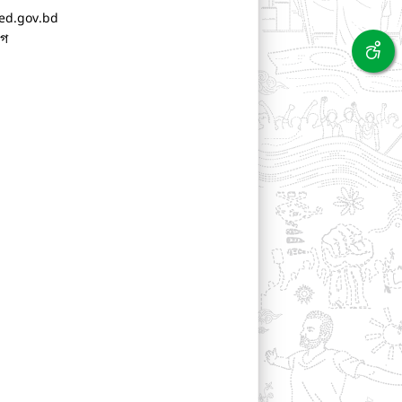
ed.gov.bd
াগ