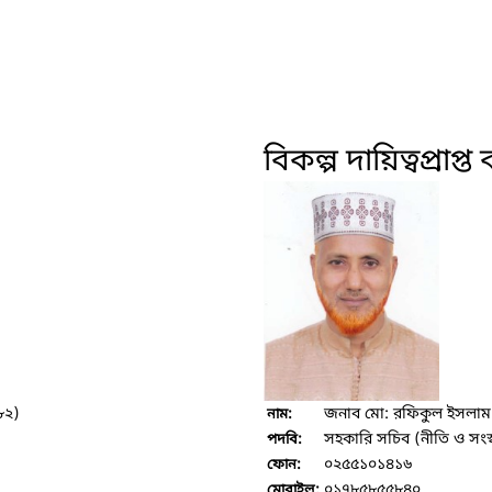
বিকল্প দায়িত্বপ্রাপ্ত 
৮২)
জনাব মো: রফিকুল ইসলাম
নাম:
সহকারি সচিব (নীতি ও সংস্
পদবি:
০২৫৫১০১৪১৬
ফোন:
০১৭৮৫৮৫৫৮৪০
মোবাইল: