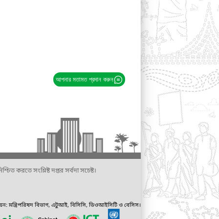
আপনার মতামত প্রদান করুন
্চিত করতে সংশ্লিষ্ট দপ্তর সর্বদা সচেষ্ট।
ায়ন: মন্ত্রিপরিষদ বিভাগ, এটুআই, বিসিসি, ডিওআইসিটি ও বেসিস।