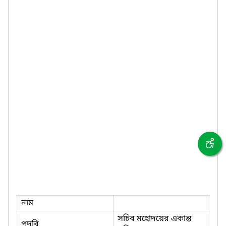
নাম
সচিব মহোদয়ের একান্ত
পদবি