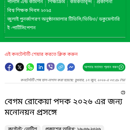
পলিসি এন্ড কমিশন
শিক্ষাক্রম
কর্মকর্তাবৃন্দ
প্রকাশনা
বিশ্ব শিক্ষক দিবস ২০২৫
জুলাই পুনর্জাগরণ অনুষ্ঠানমালার টিভিসি/ভিডিও/ ডকুমেন্টারি
ই -পার্টিসিপেশন
এই কনটেন্টটি শেয়ার করতে ক্লিক করুন
আপনার মতামত প্রদান করুন
কনটেন্টটি শেষ হাল-নাগাদ করা হয়েছে: বুধবার, ১৭ জুন, ২০২৬ এ ০৩:৫৮ PM
বেগম রোকেয়া পদক ২০২৬ এর জন্য
মনোনয়ন প্রসঙ্গে
কন্টেন্ট: নোটিশ
প্রকাশের তারিখ: ১৬-০৬-২০২৬