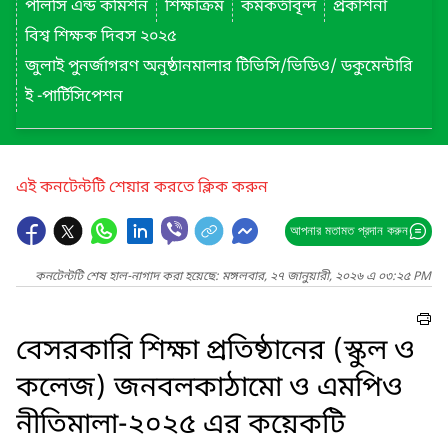
পলিসি এন্ড কমিশন
শিক্ষাক্রম
কর্মকর্তাবৃন্দ
প্রকাশনা
বিশ্ব শিক্ষক দিবস ২০২৫
জুলাই পুনর্জাগরণ অনুষ্ঠানমালার টিভিসি/ভিডিও/ ডকুমেন্টারি
ই -পার্টিসিপেশন
এই কনটেন্টটি শেয়ার করতে ক্লিক করুন
আপনার মতামত প্রদান করুন
কনটেন্টটি শেষ হাল-নাগাদ করা হয়েছে: মঙ্গলবার, ২৭ জানুয়ারী, ২০২৬ এ ০৩:২৫ PM
বেসরকারি শিক্ষা প্রতিষ্ঠানের (স্কুল ও
কলেজ) জনবলকাঠামো ও এমপিও
নীতিমালা-২০২৫ এর কয়েকটি