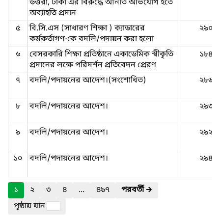
উত্তরা, ঢাকা এর বিরুদ্ধে আনীত অভিযোগ হতে
অব্যাহতি প্রদান
৫
বি.সি.এস (সাধারণ শিক্ষা ) ক্যাডারের
২৯০
কর্মকর্তাগণ-কে বদলি/পদায়ন করা হলো
৬
বেসরকারি শিক্ষা প্রতিষ্ঠানে একাডেমিক স্বীকৃতি
১৮৪
প্রদানের লক্ষে পরিদর্শন প্রতিবেদন প্রেরণ
৭
বদলি/পদায়নের আদেশ।(সংশোধিত)
২৮৬
৮
বদলি/পদায়নের আদেশ।
২৯৩
৯
বদলি/পদায়নের আদেশ।
২৯২
১০
বদলি/পদায়নের আদেশ।
২৯৪
১
২
৩
৪
...
৪৯৭
পরবর্তী
🡲
পৃষ্ঠায় যান