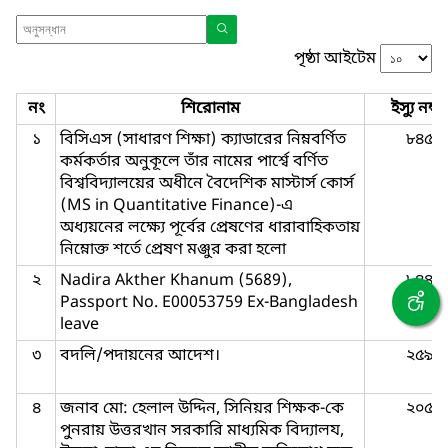
পৃষ্ঠা আইটেম
নং
শিরোনাম
ইস্যু নম্বর
১
বিসিএস (সাধারণ শিক্ষা) ক্যাডারের নিম্নবর্ণিত
৮৪৫
কর্মকর্তার অনুকূলে তাঁর নামের পার্শ্বে বর্ণিত
বিশ্ববিদ্যালয়ের অধীনে বৈদেশিক মাস্টার্স কোর্স
(MS in Quantitative Finance)-এ
অধ্যয়নের লক্ষ্যে পূর্বের প্রেষণের ধারাবাহিকতায়
নিম্নোক্ত শর্তে প্রেষণ মঞ্জুর করা হলো
২
Nadira Akther Khanum (5689),
৮৪৪
Passport No. E00053759 Ex-Bangladesh
leave
৩
বদলি/পদায়নের আদেশ।
২৫৯
৪
জনাব মো: হেলাল উদ্দিন, সিনিয়র শিক্ষক-কে
২০৫
পুনরায় উত্তরখান সরকারি মাধ্যমিক বিদ্যালয,