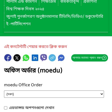
পলিসি এন্ড কমিশন
শিক্ষাক্রম
কর্মকর্তাবৃন্দ
প্রকাশনা
বিশ্ব শিক্ষক দিবস ২০২৫
জুলাই পুনর্জাগরণ অনুষ্ঠানমালার টিভিসি/ভিডিও/ ডকুমেন্টারি
ই -পার্টিসিপেশন
এই কনটেন্টটি শেয়ার করতে ক্লিক করুন
আপনার মতামত প্রদান করুন
অফিস অর্ডার (moedu)
moedu Office Order
এডভান্সড অপশনগুলো দেখান